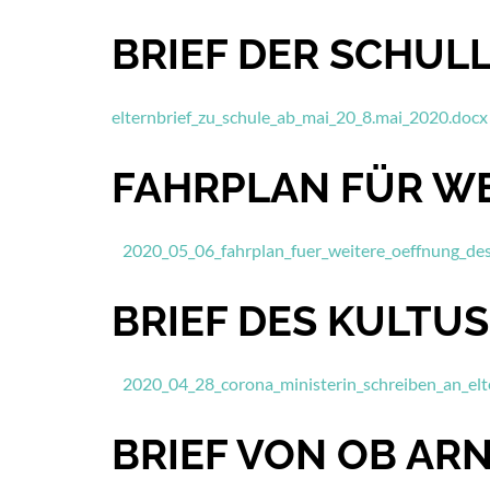
BRIEF DER SCHULL
elternbrief_zu_schule_ab_mai_20_8.mai_2020.docx
FAHRPLAN FÜR WE
2020_05_06_fahrplan_fuer_weitere_oeffnung_des_
BRIEF DES KULTUS
2020_04_28_corona_ministerin_schreiben_an_elte
BRIEF VON OB ARN