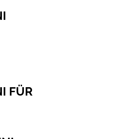
I
I FÜR