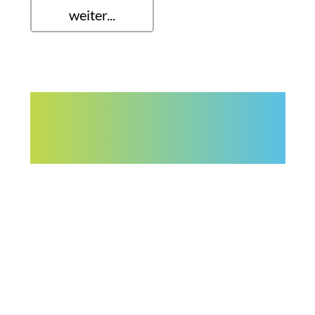
weiter...
HEISS-HEISSER-AM HEISSESTEN
Initiative der 4c bei großer Hitze
Während der sehr heißen Tage im Juni rauchten die