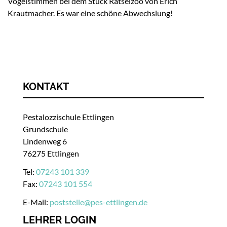
Vogelstimmen bei dem Stück Rätselzoo von Erich
Krautmacher. Es war eine schöne Abwechslung!
KONTAKT
Pestalozzischule Ettlingen
Grundschule
Lindenweg 6
76275 Ettlingen
Tel:
07243 101 339
Fax:
07243 101 554
E-Mail:
poststelle
@
pes-ettlingen.de
LEHRER LOGIN