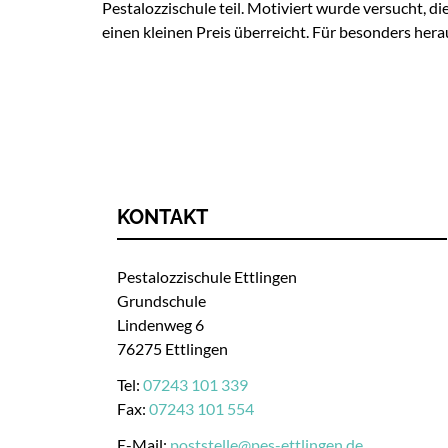
Pestalozzischule teil. Motiviert wurde versucht, 
einen kleinen Preis überreicht. Für besonders her
KONTAKT
Pestalozzischule Ettlingen
Grundschule
Lindenweg 6
76275 Ettlingen
Tel:
07243 101 339
Fax:
07243 101 554
E-Mail:
poststelle
@
pes-ettlingen.de